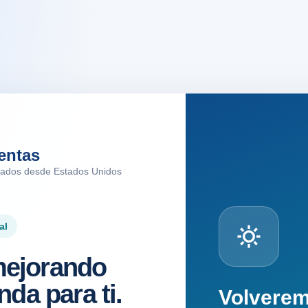
entas
tados desde Estados Unidos
al
ejorando
nda para ti.
Volvere