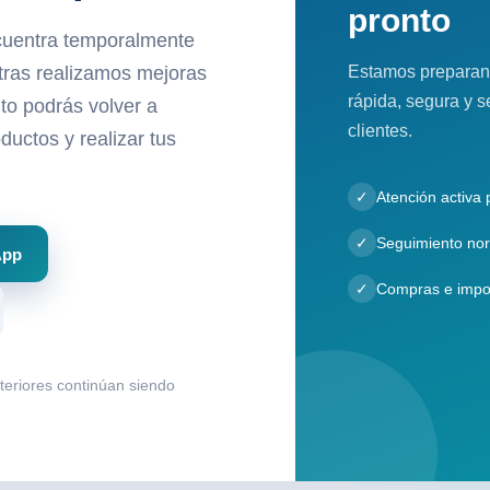
pronto
cuentra temporalmente
Estamos preparan
ntras realizamos mejoras
rápida, segura y s
to podrás volver a
clientes.
ductos y realizar tus
✓
Atención activa
✓
Seguimiento nor
App
✓
Compras e impo
nteriores continúan siendo