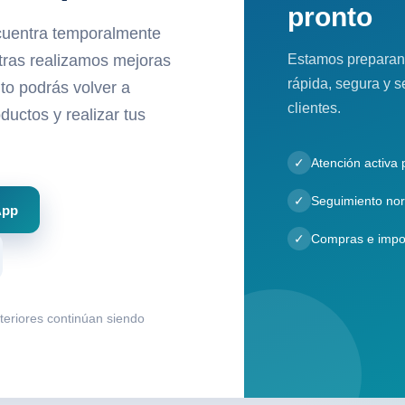
pronto
cuentra temporalmente
Estamos preparan
ntras realizamos mejoras
rápida, segura y s
to podrás volver a
clientes.
ductos y realizar tus
✓
Atención activa
✓
Seguimiento nor
App
✓
Compras e impo
nteriores continúan siendo