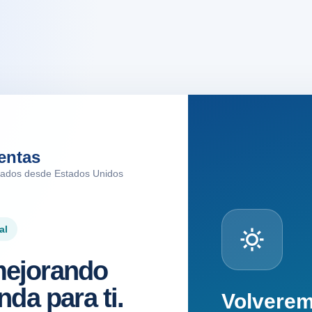
entas
tados desde Estados Unidos
al
ejorando
nda para ti.
Volvere