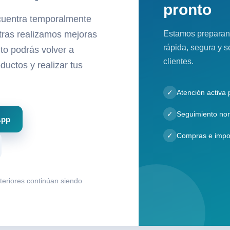
pronto
cuentra temporalmente
Estamos preparan
ntras realizamos mejoras
rápida, segura y s
to podrás volver a
clientes.
ductos y realizar tus
✓
Atención activa
✓
Seguimiento nor
App
✓
Compras e impo
nteriores continúan siendo