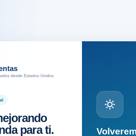
entas
tados desde Estados Unidos
al
ejorando
nda para ti.
Volvere