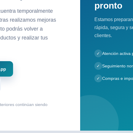
pronto
cuentra temporalmente
Estamos preparan
ntras realizamos mejoras
rápida, segura y s
to podrás volver a
clientes.
ductos y realizar tus
✓
Atención activa
✓
Seguimiento nor
App
✓
Compras e impo
nteriores continúan siendo