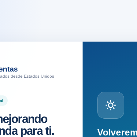
entas
tados desde Estados Unidos
al
ejorando
nda para ti.
Volvere