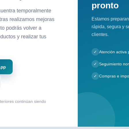
pronto
cuentra temporalmente
Estamos preparan
ntras realizamos mejoras
rápida, segura y s
to podrás volver a
clientes.
ductos y realizar tus
✓
Atención activa
✓
Seguimiento nor
App
✓
Compras e impo
nteriores continúan siendo