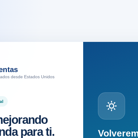
entas
tados desde Estados Unidos
al
ejorando
nda para ti.
Volvere